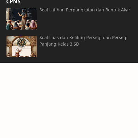
CPNS
Soal Latihan Perpangkatan dan Bentuk Akar
Soal Luas dan Keliling Persegi dan Persegi
Panjang Kelas 3 SD
Soal Dan Pembahasan Bangun Datar
Gabungan
© Copyright
2026
Y-Axis Bimbel Magazine
Blogger by
bimbeles Com
| Distributed by
Institute of Life