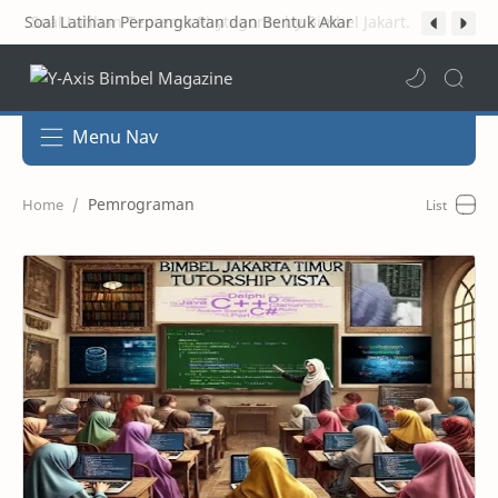
Soal Latihan Perpangkatan dan Bentuk Akar
Soal Latihan Teorema Phytagoras by Bimbel Jakarta Timur
Menu Nav
Pemrograman