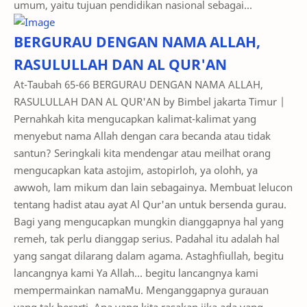
BERGURAU DENGAN NAMA ALLAH,
RASULULLAH DAN AL QUR'AN
At-Taubah 65-66 BERGURAU DENGAN NAMA ALLAH,
RASULULLAH DAN AL QUR'AN by Bimbel jakarta Timur |
Pernahkah kita mengucapkan kalimat-kalimat yang
menyebut nama Allah dengan cara becanda atau tidak
santun? Seringkali kita mendengar atau meilhat orang
mengucapkan kata astojim, astopirloh, ya olohh, ya
awwoh, lam mikum dan lain sebagainya. Membuat lelucon
tentang hadist atau ayat Al Qur'an untuk bersenda gurau.
Bagi yang mengucapkan mungkin dianggapnya hal yang
remeh, tak perlu dianggap serius. Padahal itu adalah hal
yang sangat dilarang dalam agama. Astaghfiullah, begitu
lancangnya kami Ya Allah... begitu lancangnya kami
mempermainkan namaMu. Menganggapnya gurauan
yang tak berarti. Apa yang kita rasakan jika ada yang
menyebut nama orangtua kita dengan berolok-olok?