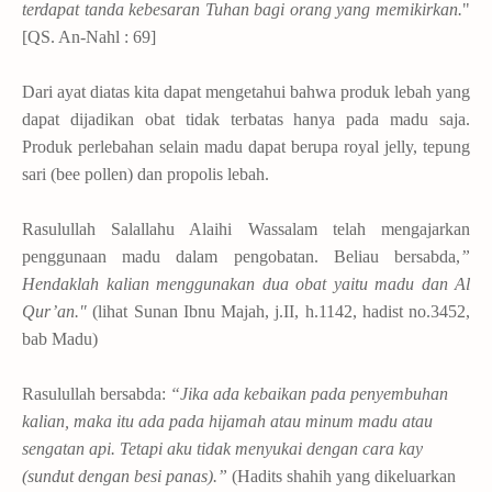
terdapat tanda kebesaran Tuhan bagi orang yang memikirkan.
"
[QS. An-Nahl : 69]
Dari ayat diatas kita dapat mengetahui
bahwa
produk lebah yang
dapat dijadikan obat tidak terbatas hanya pada madu saja.
Produk perlebahan selain madu dapat berupa royal jelly, tepung
sari (bee pollen) dan propolis lebah.
Rasulullah Salallahu Alaihi Wassalam telah mengajarkan
penggunaan madu dalam pengobatan. Beliau
bersabda,
”
Hendaklah kalian menggunakan dua obat yaitu madu dan Al
Qur’an."
(lihat Sunan Ibnu Majah, j.II, h.1142, hadist no.3452,
bab Madu)
Rasulullah bersabda:
“Jika ada kebaikan pada penyembuhan
kalian, maka itu ada pada hijamah atau minum madu atau
sengatan api. Tetapi aku tidak menyukai dengan cara kay
(sundut dengan besi panas).”
(Hadits shahih yang dikeluarkan