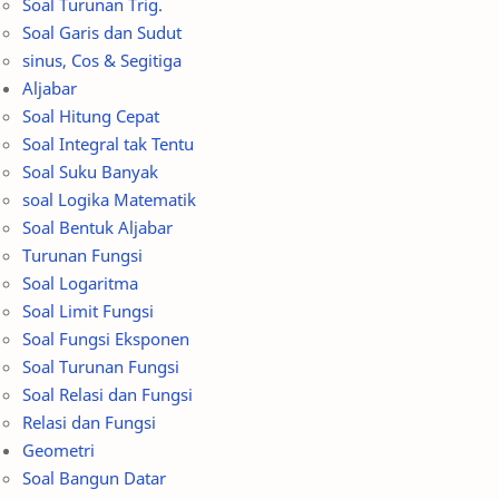
SMA
SMP
sinus, Cos & Segitiga
Aljabar
Soal
Statistika
Soal Hitung Cepat
Soal Integral tak Tentu
Trigonometri
Tutorial
Soal Suku Banyak
soal Logika Matematik
UN UNBK USBN
UTS PTS
Soal Bentuk Aljabar
Turunan Fungsi
video
Soal Logaritma
Soal Limit Fungsi
Soal Fungsi Eksponen
Soal Turunan Fungsi
Soal Relasi dan Fungsi
Relasi dan Fungsi
Geometri
Soal Bangun Datar
Perbandingan & Skala