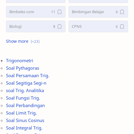
Bimbeles com
Bimbingan Belajar
Biologi
CPNS
Fisika
Geometri
Ilmu Pengetahuan
Inspirasi
Trigonometri
Soal Pythagoras
IPA
Islami
Soal Persamaan Trig.
Soal Segitiga Segi-n
IT Training
Kimia
soal Trig. Analitika
Soal Fungsi Trig.
Matematika
Metode
Soal Perbandingan
Soal Limit Trig.
PAT PAS UAS
Pemrograman
Soal Sinus Cosinus
Soal Integral Trig.
Pengukuran
SD
Soal Turunan Trig.
Soal Garis dan Sudut