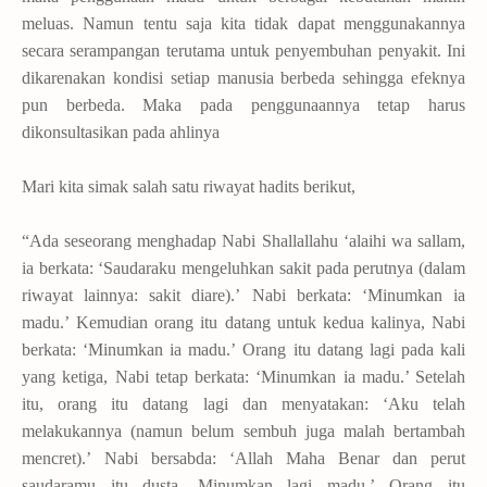
meluas. Namun tentu saja kita tidak dapat menggunakannya
secara serampangan terutama untuk penyembuhan penyakit. Ini
dikarenakan kondisi setiap manusia berbeda sehingga efeknya
pun berbeda. Maka pada penggunaannya tetap harus
dikonsultasikan pada ahlinya
Mari kita simak salah satu riwayat hadits berikut,
“Ada seseorang menghadap Nabi Shallallahu ‘alaihi wa sallam,
ia berkata: ‘Saudaraku mengeluhkan sakit pada perutnya (dalam
riwayat lainnya: sakit diare).’ Nabi berkata: ‘Minumkan ia
madu.’ Kemudian orang itu datang untuk kedua kalinya, Nabi
berkata: ‘Minumkan ia madu.’ Orang itu datang lagi pada kali
yang ketiga, Nabi tetap berkata: ‘Minumkan ia madu.’ Setelah
itu, orang itu datang lagi dan menyatakan: ‘Aku telah
melakukannya (namun belum sembuh juga malah bertambah
mencret).’
Nabi bersabda: ‘Allah Maha Benar dan perut
saudaramu itu dusta. Minumkan lagi madu.’ Orang itu