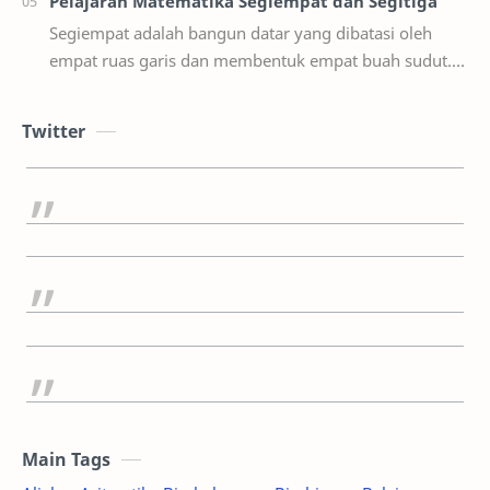
Pelajaran Matematika Segiempat dan Segitiga
Segiempat adalah bangun datar yang dibatasi oleh
empat ruas garis dan membentuk empat buah sudut.
Segitiga adalah bangun datar yang dibatasi oleh t…
Twitter
Main Tags
Aljabar
Aritmatika
Bimbeles com
Bimbingan Belajar
Biologi
CPNS
Fisika
Geometri
Ilmu Pengetahuan
Inspirasi