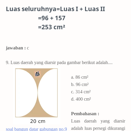
Luas seluruhnya=Luas I + Luas II
=96 + 157
=253 cm²
jawaban :
c
9. Luas daerah yang diarsir pada gambar berikut adalah....
a. 86
cm²
b. 96
cm²
c. 314
cm²
d. 400
cm²
Pembahasan :
Luas daerah yang diarsir
adalah luas persegi dikurangi
soal bangun datar gabungan no.9