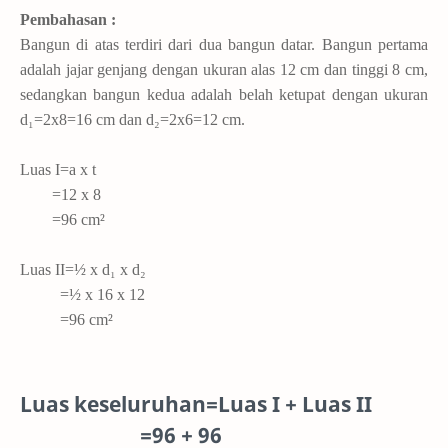
Pembahasan :
Bangun di atas terdiri dari dua bangun datar. Bangun pertama
adalah jajar genjang dengan ukuran alas 12 cm dan tinggi 8 cm,
sedangkan bangun kedua adalah belah ketupat dengan ukuran
d₁=2x8=16 cm dan d₂=2x6=12 cm.
Luas I=a x t
=12 x 8
=96 cm²
Luas II=½ x d₁ x d₂
=½ x 16 x 12
=96 cm²
Luas keseluruhan=Luas I + Luas II
=96 + 96