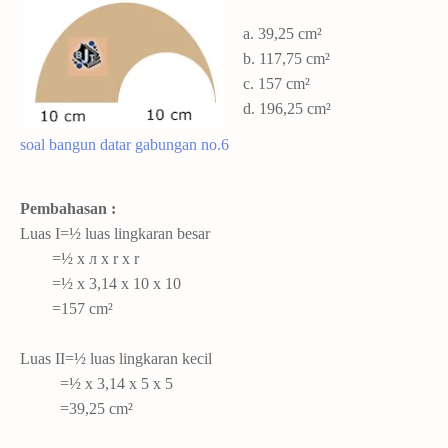
a. 39,25 cm²
b.
117,75 cm²
c.
157 cm²
d. 196,25 cm²
soal bangun datar gabungan no.6
Pembahasan :
Luas I=½ luas lingkaran besar
=½ x л x r x r
=½ x 3,14 x 10 x 10
=157 cm²
Luas II=½ luas lingkaran kecil
=½ x 3,14 x 5 x 5
=39,25 cm²