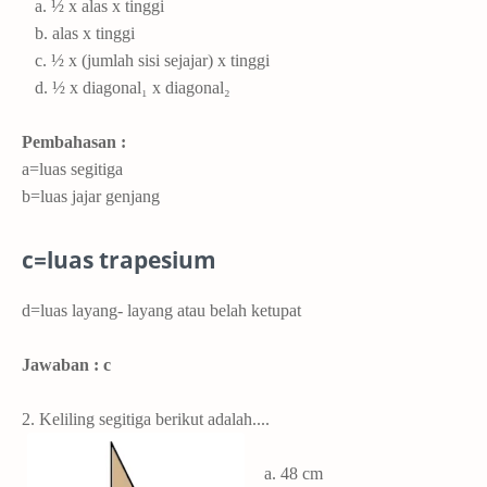
a. ½ x alas x tinggi
b. alas x tinggi
c. ½ x (jumlah sisi sejajar) x tinggi
d. ½ x diagonal₁ x diagonal₂
Pembahasan :
a=luas segitiga
b=luas jajar genjang
c=luas trapesium
d=luas layang- layang atau belah ketupat
Jawaban : c
2. Keliling segitiga berikut adalah....
a.
48 cm