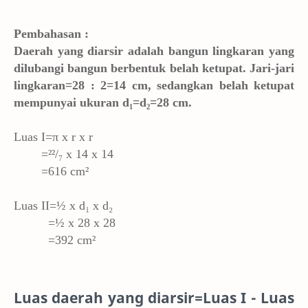
Pembahasan :
Daerah yang diarsir adalah bangun lingkaran yang
dilubangi bangun berbentuk belah ketupat. Jari-jari
lingkaran=28 : 2=14 cm, sedangkan belah ketupat
mempunyai ukuran d₁=d₂=28 cm.
Luas I=π x r x r
=²²/₇ x 14 x 14
=616 cm²
Luas II=½ x d₁ x d₂
=½ x 28 x 28
=392 cm²
Luas daerah yang diarsir=Luas I - Luas