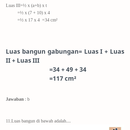
Luas III=½ x (a+b) x t
=½ x (7 + 10) x 4
=½ x 17 x 4
=34 cm²
Luas bangun gabungan=
Luas I + Luas
II + Luas III
=34 + 49 + 34
=117 cm²
Jawaban
: b
11.
Luas bangun di bawah adalah....