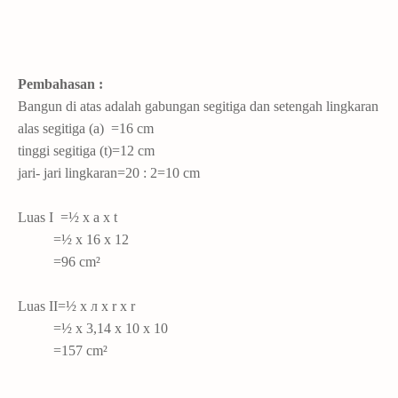
Pembahasan :
Bangun di atas adalah gabungan segitiga dan setengah lingkaran
alas segitiga (a) =16 cm
tinggi segitiga (t)=12 cm
jari- jari lingkaran=20 : 2=10 cm
Luas I =½ x a x t
=½ x 16 x 12
=96 cm²
Luas II=½ x
л x r x r
=½ x 3,14 x 10 x 10
=157 cm²