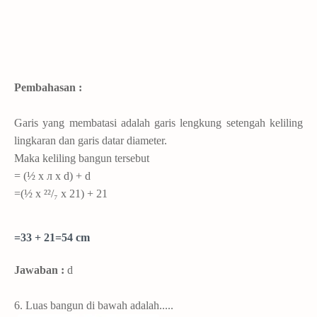
Pembahasan :
Garis yang membatasi adalah garis lengkung setengah keliling
lingkaran dan garis datar diameter.
Maka keliling bangun tersebut
=
(½ x л x d) + d
=(½ x ²²/₇ x 21) + 21
=33 + 21=54 cm
Jawaban :
d
6.
Luas bangun di bawah adalah.....