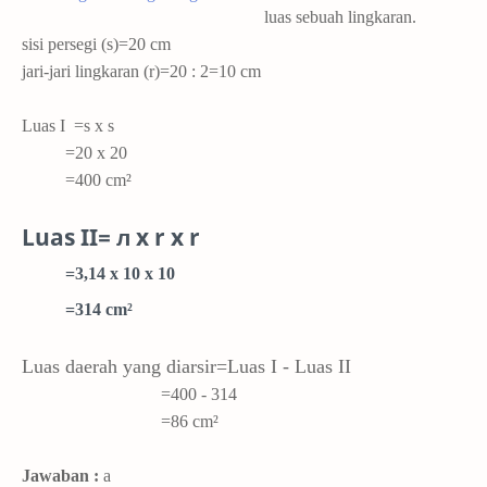
luas sebuah lingkaran.
sisi persegi (s)=20 cm
jari-jari lingkaran (r)=20 : 2=10 cm
Luas I =s x s
=20 x 20
=400 cm²
Luas II=
л x r x r
=3,14 x 10 x 10
=314 cm²
Luas daerah yang diarsir=Luas I - Luas II
=400 - 314
=86
cm²
Jawaban :
a