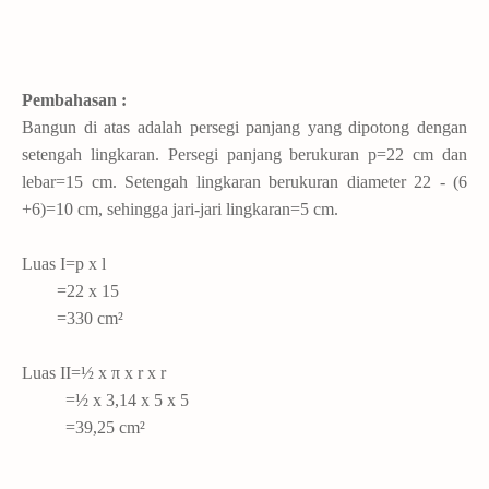
Pembahasan :
Bangun di atas adalah persegi panjang yang dipotong dengan
setengah lingkaran. Persegi panjang berukuran p=22 cm dan
lebar=15 cm. Setengah lingkaran berukuran diameter 22 - (6
+6)=10 cm, sehingga jari-jari lingkaran=5 cm.
Luas I=p x l
=22 x 15
=330 cm²
Luas II=½ x π x r x r
=½ x 3,14 x 5 x 5
=39,25 cm²