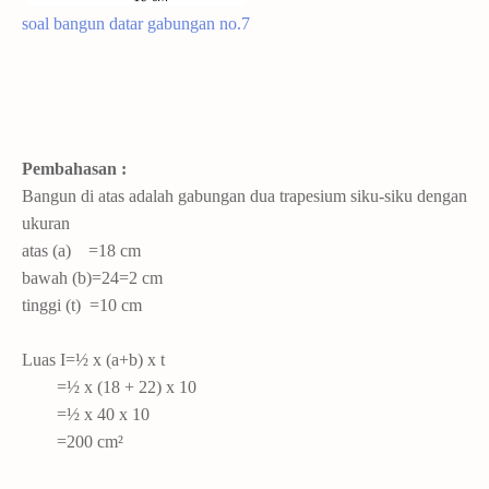
soal bangun datar gabungan no.7
Pembahasan :
Bangun di atas adalah gabungan dua trapesium siku-siku dengan
ukuran
atas (a) =18 cm
bawah (b)=24=2 cm
tinggi (t) =10 cm
Luas I=½ x (a+b) x t
=½ x (18 + 22) x 10
=½ x 40 x 10
=200 cm²