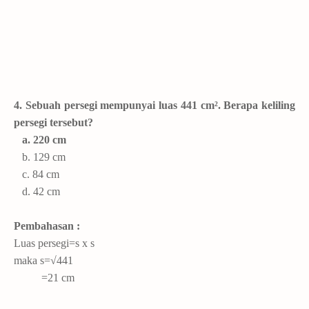
4. Sebuah persegi mempunyai luas 441 cm². Berapa keliling
persegi tersebut?
a. 220 cm
b. 129 cm
c. 84 cm
d. 42 cm
Pembahasan :
Luas persegi=s x s
maka s=√441
=21 cm