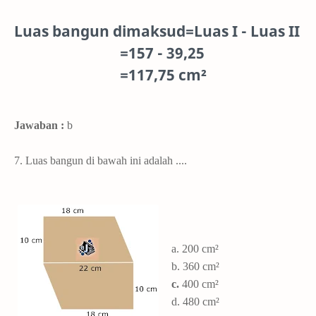
Luas bangun dimaksud=Luas I - Luas II
=157 - 39,25
=117,75 cm²
Jawaban :
b
7. Luas bangun di bawah ini adalah ....
a.
200 cm²
b. 360
cm²
c.
400 cm²
d. 480 cm²