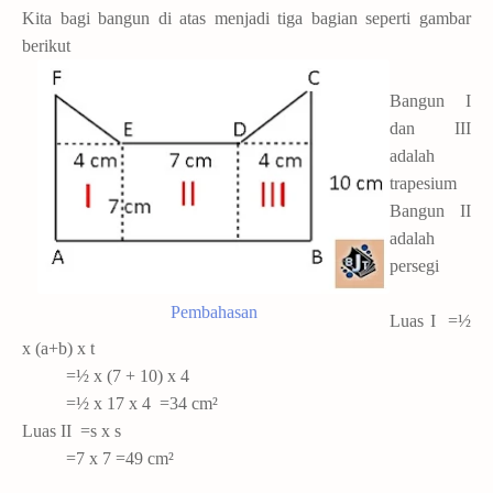
Kita bagi bangun di atas menjadi tiga bagian seperti gambar
berikut
Bangun I
dan III
adalah
trapesium
Bangun II
adalah
persegi
Pembahasan
Luas I =½
x (a+b) x t
=½ x (7 + 10) x 4
=½ x 17 x 4
=34 cm²
Luas II =s x s
=7 x 7
=49 cm²