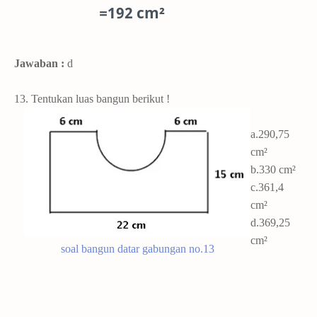
=192 cm²
Jawaban :
d
13. Tentukan luas bangun berikut !
a.
290,75
cm²
b.330
cm²
c.361,4
cm²
d.369,25
cm²
soal bangun datar gabungan no.13