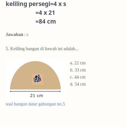
keliling persegi=4 x s
=4 x 21
=84 cm
Jawaban
: c
5. Keliling bangun di bawah ini adalah...
a. 22 cm
b. 33 cm
c. 44 cm
d. 54 cm
soal bangun datar gabungan no.5