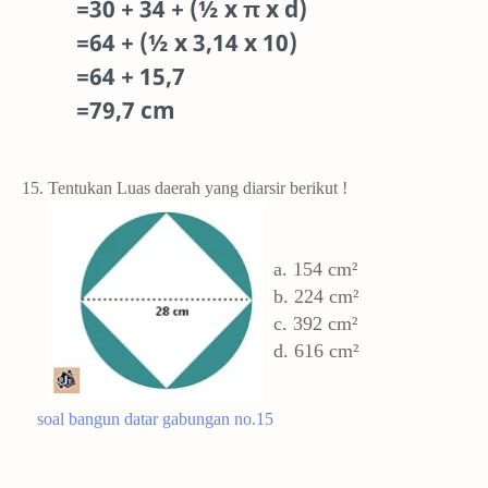
=30 + 34 + (½ x π x d)
=64 + (½ x 3,14 x 10)
=64 + 15,7
=79,7 cm
15. Tentukan Luas daerah yang diarsir berikut !
a. 154
cm²
b.
224 cm²
c. 392
cm²
d. 616 cm²
soal bangun datar gabungan no.15