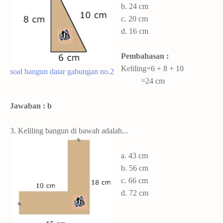
b. 24 cm
c. 20 cm
d. 16 cm
Pembahasan :
Keliling=6 + 8 + 10
soal bangun datar gabungan no.2
=24 cm
Jawaban : b
3. Keliling bangun di bawah adalah...
a. 43 cm
b. 56 cm
c. 66 cm
d. 72 cm