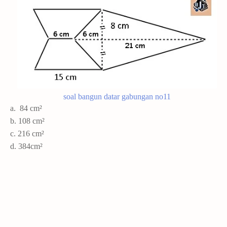
soal bangun datar gabungan no11
a. 84
cm²
b. 108
cm²
c.
216 cm²
d. 384
cm²